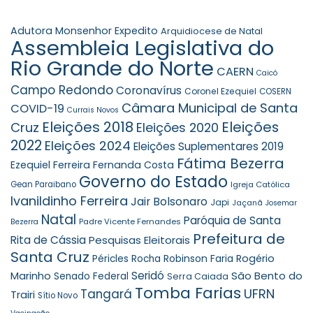
Adutora Monsenhor Expedito
Arquidiocese de Natal
Assembleia Legislativa do
Rio Grande do Norte
CAERN
Caicó
Campo Redondo
Coronavírus
Coronel Ezequiel
COSERN
Câmara Municipal de Santa
COVID-19
Currais Novos
Eleições 2018
Eleições
Cruz
Eleições 2020
2022
Eleições 2024
Eleições Suplementares 2019
Fátima Bezerra
Ezequiel Ferreira
Fernanda Costa
Governo do Estado
Gean Paraibano
Igreja Católica
Ivanildinho Ferreira
Jair Bolsonaro
Japi
Jaçanã
Josemar
Natal
Paróquia de Santa
Padre Vicente Fernandes
Bezerra
Prefeitura de
Rita de Cássia
Pesquisas Eleitorais
Santa Cruz
Robinson Faria
Rogério
Péricles Rocha
Seridó
São Bento do
Marinho
Senado Federal
Serra Caiada
Tomba Farias
UFRN
Tangará
Trairi
Sítio Novo