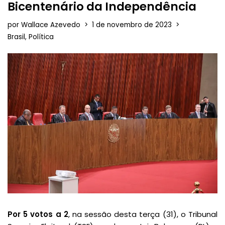
Bicentenário da Independência
por
Wallace Azevedo
1 de novembro de 2023
Brasil
,
Política
Por 5 votos a 2
, na sessão desta terça (31), o Tribunal