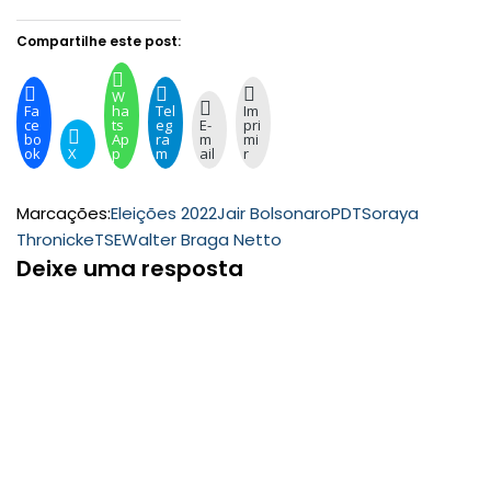
Compartilhe este post:
W
Fa
ha
Tel
Im
ce
ts
eg
E-
pri
bo
Ap
ra
m
mi
ok
X
p
m
ail
r
Marcações:
Eleições 2022
Jair Bolsonaro
PDT
Soraya
Thronicke
TSE
Walter Braga Netto
Deixe uma resposta