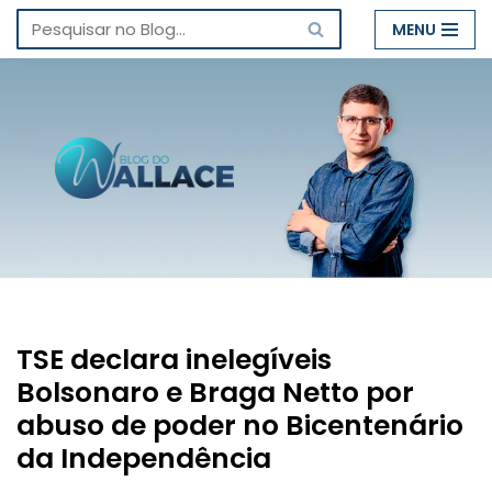
MENU
Pular
para
o
conteúdo
TSE declara inelegíveis
Bolsonaro e Braga Netto por
abuso de poder no Bicentenário
da Independência