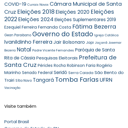
Câmara Municipal de Santa
COVID-19
Currais Novos
Eleições 2018
Eleições
Cruz
Eleições 2020
2022
Eleições 2024
Eleições Suplementares 2019
Fátima Bezerra
Ezequiel Ferreira
Fernanda Costa
Governo do Estado
Gean Paraibano
Igreja Católica
Ivanildinho Ferreira
Jair Bolsonaro
Japi
Jaçanã
Josemar
Natal
Paróquia de Santa
Padre Vicente Fernandes
Bezerra
Prefeitura de
Rita de Cássia
Pesquisas Eleitorais
Santa Cruz
Robinson Faria
Rogério
Péricles Rocha
Seridó
São Bento do
Marinho
Senado Federal
Serra Caiada
Tomba Farias
UFRN
Tangará
Trairi
Sítio Novo
Vacinação
Visite também
Portal Brasil