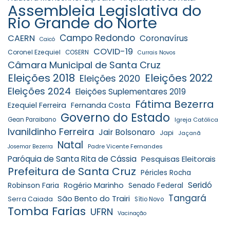
Assembleia Legislativa do
Rio Grande do Norte
Campo Redondo
CAERN
Coronavírus
Caicó
COVID-19
Coronel Ezequiel
COSERN
Currais Novos
Câmara Municipal de Santa Cruz
Eleições 2018
Eleições 2022
Eleições 2020
Eleições 2024
Eleições Suplementares 2019
Fátima Bezerra
Ezequiel Ferreira
Fernanda Costa
Governo do Estado
Gean Paraibano
Igreja Católica
Ivanildinho Ferreira
Jair Bolsonaro
Japi
Jaçanã
Natal
Padre Vicente Fernandes
Josemar Bezerra
Paróquia de Santa Rita de Cássia
Pesquisas Eleitorais
Prefeitura de Santa Cruz
Péricles Rocha
Seridó
Robinson Faria
Rogério Marinho
Senado Federal
Tangará
São Bento do Trairi
Serra Caiada
Sítio Novo
Tomba Farias
UFRN
Vacinação