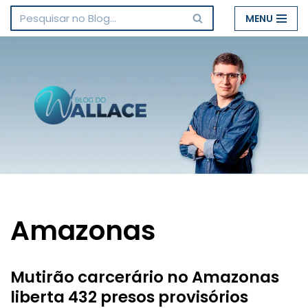
MENU
Pular
para
o
conteúdo
Amazonas
Mutirão carcerário no Amazonas
liberta 432 presos provisórios