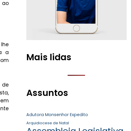
 ao
 lhe
a a
Mais lidas
 com
e de
Assuntos
sta,
 sem
ente
Adutora Monsenhor Expedito
Arquidiocese de Natal
Assembleia Legislativa