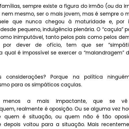
amílias, sempre existe a figura do irmão (ou da i
a, nem mesmo, ser o mais jovem, mas é sempre o 
uele que nunca chegou à maturidade e, por i
desde pequeno, indulgência plenária. O “caçula” 
 como inimputável, tanto pelos pais como pelos de
”, por dever de ofício, tem que ser “simpátic
 a qual é impossível se exercer a “malandragem”
s considerações? Porque na política ningué
esmo para os simpáticos caçulas.
o menos a mais impactante, que se v
quem, realmente é oposição. Ou se alguma vez h
sabe quem é situação, ou quem não é tão oposi
e depois voltou para a situação. Mais recentem