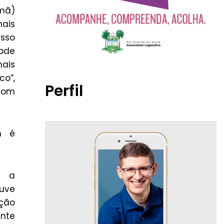
rmã)
mais
sso
pode
mais
o”,
Perfil
 dom
m é
ê a
ouve
ção
ente