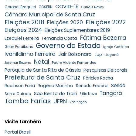
COVID-19
Coronel Ezequiel
COSERN
Currais Novos
Câmara Municipal de Santa Cruz
Eleições 2018
Eleições 2022
Eleições 2020
Eleições 2024
Eleições Suplementares 2019
Fátima Bezerra
Ezequiel Ferreira
Fernanda Costa
Governo do Estado
Gean Paraibano
Igreja Católica
Ivanildinho Ferreira
Jair Bolsonaro
Japi
Jaçanã
Natal
Padre Vicente Fernandes
Josemar Bezerra
Paróquia de Santa Rita de Cássia
Pesquisas Eleitorais
Prefeitura de Santa Cruz
Péricles Rocha
Seridó
Robinson Faria
Rogério Marinho
Senado Federal
Tangará
São Bento do Trairi
Serra Caiada
Sítio Novo
Tomba Farias
UFRN
Vacinação
Visite também
Portal Brasil