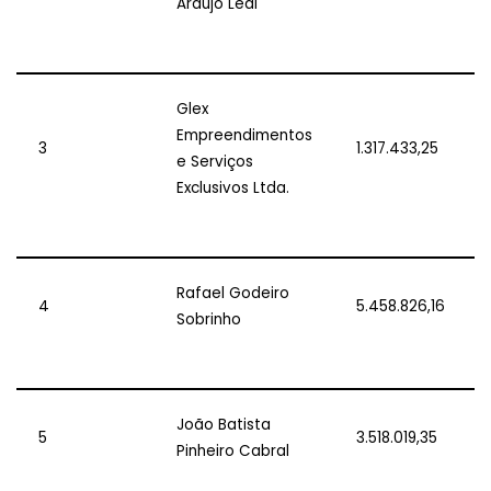
Araújo Leal
Glex
Empreendimentos
3
1.317.433,25
e Serviços
Exclusivos Ltda.
Rafael Godeiro
4
5.458.826,16
Sobrinho
João Batista
5
3.518.019,35
Pinheiro Cabral