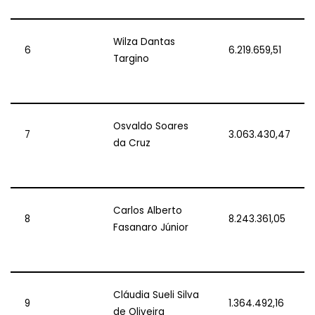
Wilza Dantas
6
6.219.659,51
Targino
Osvaldo Soares
7
3.063.430,47
da Cruz
Carlos Alberto
8
8.243.361,05
Fasanaro Júnior
Cláudia Sueli Silva
9
1.364.492,16
de Oliveira