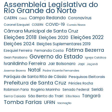
Assembleia Legislativa do
Rio Grande do Norte
Campo Redondo
CAERN
Coronavírus
Caicó
COVID-19
Coronel Ezequiel
COSERN
Currais Novos
Câmara Municipal de Santa Cruz
Eleições 2018
Eleições 2022
Eleições 2020
Eleições 2024
Eleições Suplementares 2019
Fátima Bezerra
Ezequiel Ferreira
Fernanda Costa
Governo do Estado
Gean Paraibano
Igreja Católica
Ivanildinho Ferreira
Jair Bolsonaro
Japi
Jaçanã
Natal
Padre Vicente Fernandes
Josemar Bezerra
Paróquia de Santa Rita de Cássia
Pesquisas Eleitorais
Prefeitura de Santa Cruz
Péricles Rocha
Seridó
Robinson Faria
Rogério Marinho
Senado Federal
Tangará
São Bento do Trairi
Serra Caiada
Sítio Novo
Tomba Farias
UFRN
Vacinação