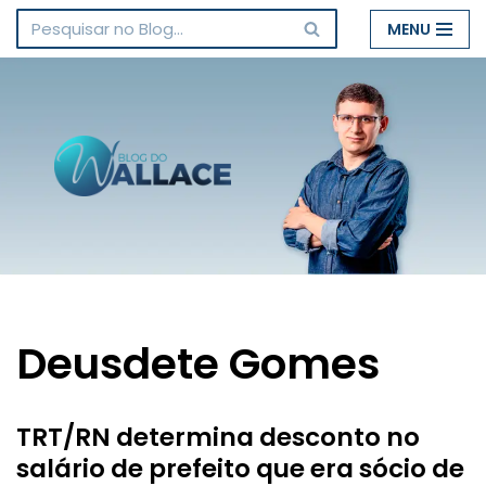
MENU
Pular
para
o
conteúdo
Deusdete Gomes
TRT/RN determina desconto no
salário de prefeito que era sócio de