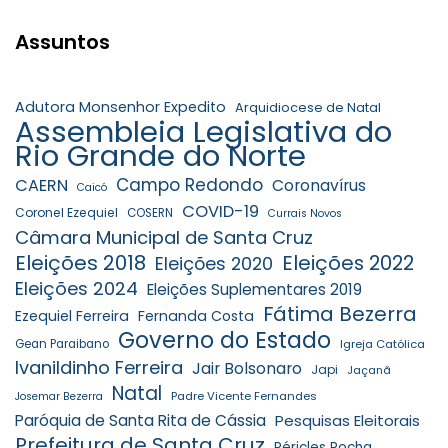
Assuntos
Adutora Monsenhor Expedito
Arquidiocese de Natal
Assembleia Legislativa do
Rio Grande do Norte
Campo Redondo
CAERN
Coronavírus
Caicó
COVID-19
Coronel Ezequiel
COSERN
Currais Novos
Câmara Municipal de Santa Cruz
Eleições 2018
Eleições 2022
Eleições 2020
Eleições 2024
Eleições Suplementares 2019
Fátima Bezerra
Ezequiel Ferreira
Fernanda Costa
Governo do Estado
Gean Paraibano
Igreja Católica
Ivanildinho Ferreira
Jair Bolsonaro
Japi
Jaçanã
Natal
Padre Vicente Fernandes
Josemar Bezerra
Paróquia de Santa Rita de Cássia
Pesquisas Eleitorais
Prefeitura de Santa Cruz
Péricles Rocha