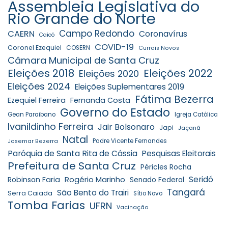
Assembleia Legislativa do
Rio Grande do Norte
Campo Redondo
CAERN
Coronavírus
Caicó
COVID-19
Coronel Ezequiel
COSERN
Currais Novos
Câmara Municipal de Santa Cruz
Eleições 2018
Eleições 2022
Eleições 2020
Eleições 2024
Eleições Suplementares 2019
Fátima Bezerra
Ezequiel Ferreira
Fernanda Costa
Governo do Estado
Gean Paraibano
Igreja Católica
Ivanildinho Ferreira
Jair Bolsonaro
Japi
Jaçanã
Natal
Padre Vicente Fernandes
Josemar Bezerra
Paróquia de Santa Rita de Cássia
Pesquisas Eleitorais
Prefeitura de Santa Cruz
Péricles Rocha
Rogério Marinho
Seridó
Robinson Faria
Senado Federal
Tangará
São Bento do Trairi
Serra Caiada
Sítio Novo
Tomba Farias
UFRN
Vacinação