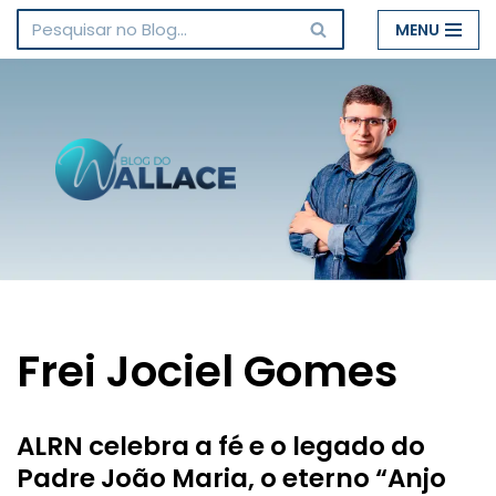
MENU
Pular
para
o
conteúdo
Frei Jociel Gomes
ALRN celebra a fé e o legado do
Padre João Maria, o eterno “Anjo