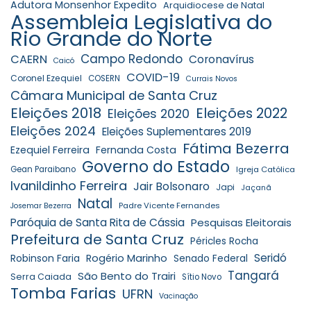
Adutora Monsenhor Expedito
Arquidiocese de Natal
Assembleia Legislativa do
Rio Grande do Norte
Campo Redondo
CAERN
Coronavírus
Caicó
COVID-19
Coronel Ezequiel
COSERN
Currais Novos
Câmara Municipal de Santa Cruz
Eleições 2018
Eleições 2022
Eleições 2020
Eleições 2024
Eleições Suplementares 2019
Fátima Bezerra
Ezequiel Ferreira
Fernanda Costa
Governo do Estado
Gean Paraibano
Igreja Católica
Ivanildinho Ferreira
Jair Bolsonaro
Japi
Jaçanã
Natal
Padre Vicente Fernandes
Josemar Bezerra
Paróquia de Santa Rita de Cássia
Pesquisas Eleitorais
Prefeitura de Santa Cruz
Péricles Rocha
Seridó
Robinson Faria
Rogério Marinho
Senado Federal
Tangará
São Bento do Trairi
Serra Caiada
Sítio Novo
Tomba Farias
UFRN
Vacinação