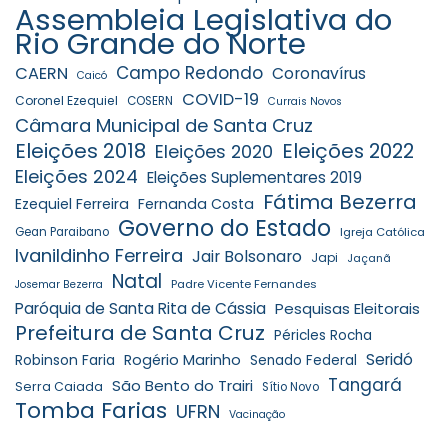
Assembleia Legislativa do
Rio Grande do Norte
Campo Redondo
CAERN
Coronavírus
Caicó
COVID-19
Coronel Ezequiel
COSERN
Currais Novos
Câmara Municipal de Santa Cruz
Eleições 2018
Eleições 2022
Eleições 2020
Eleições 2024
Eleições Suplementares 2019
Fátima Bezerra
Ezequiel Ferreira
Fernanda Costa
Governo do Estado
Gean Paraibano
Igreja Católica
Ivanildinho Ferreira
Jair Bolsonaro
Japi
Jaçanã
Natal
Padre Vicente Fernandes
Josemar Bezerra
Paróquia de Santa Rita de Cássia
Pesquisas Eleitorais
Prefeitura de Santa Cruz
Péricles Rocha
Seridó
Robinson Faria
Rogério Marinho
Senado Federal
Tangará
São Bento do Trairi
Serra Caiada
Sítio Novo
Tomba Farias
UFRN
Vacinação