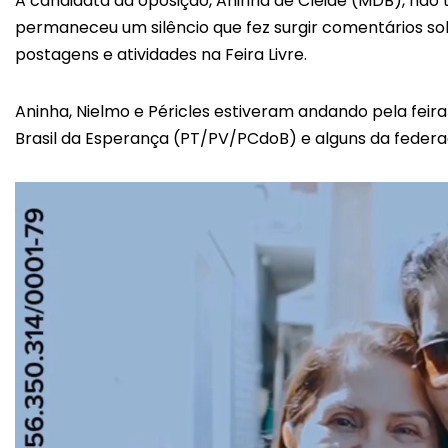
A candidata da oposição, Aninha de Cleide (MDB), não 
permaneceu um silêncio que fez surgir comentários so
postagens e atividades na Feira Livre.
Aninha, Nielmo e Péricles estiveram andando pela feir
Brasil da Esperança (PT/PV/PCdoB) e alguns da feder