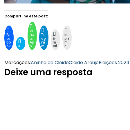
Compartilhe este post:
W
Fa
ha
Tel
Im
ce
ts
eg
E-
pri
bo
Ap
ra
m
mi
ok
X
p
m
ail
r
Marcações:
Aninha de Cleide
Cleide Araújo
Eleições 2024
Deixe uma resposta