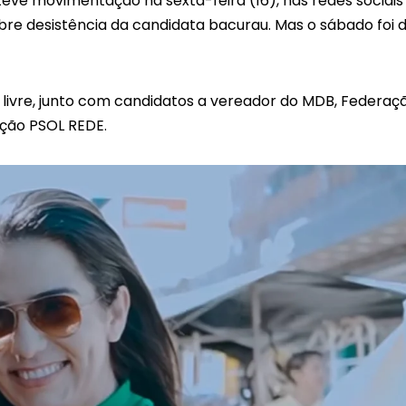
teve movimentação na sexta-feira (16), nas redes sociais
bre desistência da candidata bacurau. Mas o sábado foi 
a livre, junto com candidatos a vereador do MDB, Federaç
ação PSOL REDE.