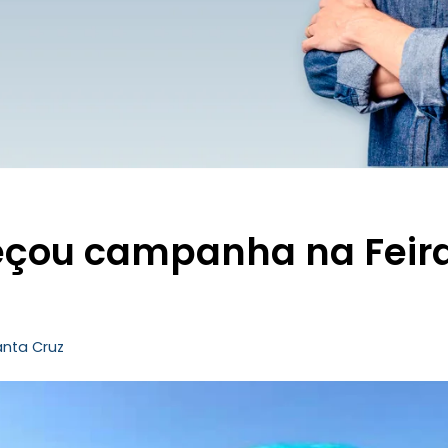
eçou campanha na Feir
anta Cruz