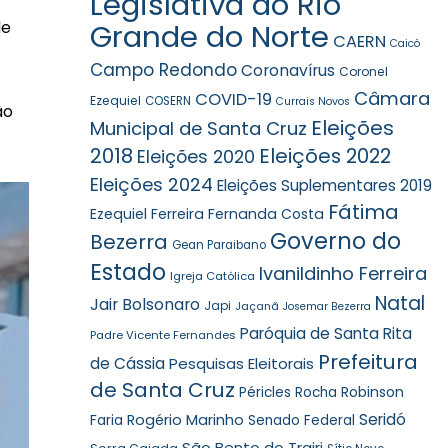
Legislativa do Rio
de
Grande do Norte
CAERN
Caicó
Campo Redondo
Coronavírus
Coronel
Câmara
COVID-19
Ezequiel
COSERN
Currais Novos
ão
Eleições
Municipal de Santa Cruz
2018
Eleições 2022
Eleições 2020
Eleições 2024
Eleições Suplementares 2019
Fátima
Ezequiel Ferreira
Fernanda Costa
Governo do
Bezerra
Gean Paraibano
Estado
Ivanildinho Ferreira
Igreja Católica
Natal
Jair Bolsonaro
Japi
Jaçanã
Josemar Bezerra
Paróquia de Santa Rita
Padre Vicente Fernandes
Prefeitura
de Cássia
Pesquisas Eleitorais
de Santa Cruz
Robinson
Péricles Rocha
Seridó
Faria
Rogério Marinho
Senado Federal
São Bento do Trairi