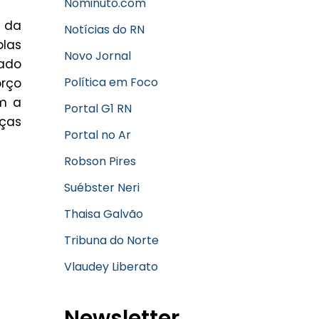
Nominuto.com
m da
Notícias do RN
olas
Novo Jornal
iado
Política em Foco
orço
em a
Portal G1 RN
nças
Portal no Ar
Robson Pires
Suébster Neri
Thaisa Galvão
Tribuna do Norte
Vlaudey Liberato
Newsletter