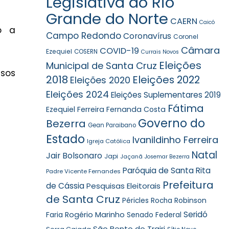
Legislativa do Rio
Grande do Norte
CAERN
Caicó
o a
Campo Redondo
Coronavírus
Coronel
Câmara
COVID-19
Ezequiel
COSERN
Currais Novos
Eleições
Municipal de Santa Cruz
ssos
2018
Eleições 2022
Eleições 2020
Eleições 2024
Eleições Suplementares 2019
Fátima
Ezequiel Ferreira
Fernanda Costa
Governo do
Bezerra
Gean Paraibano
Estado
Ivanildinho Ferreira
Igreja Católica
Natal
Jair Bolsonaro
Japi
Jaçanã
Josemar Bezerra
Paróquia de Santa Rita
Padre Vicente Fernandes
Prefeitura
de Cássia
Pesquisas Eleitorais
de Santa Cruz
Robinson
Péricles Rocha
Seridó
Faria
Rogério Marinho
Senado Federal
São Bento do Trairi