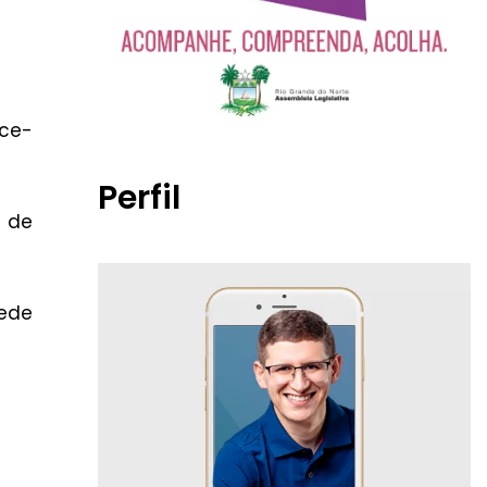
ice-
Perfil
s de
sede