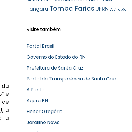
Serra Caiada
Sítio Novo
Tomba Farias
UFRN
Tangará
Vacinação
Visite também
Portal Brasil
Governo do Estado do RN
Prefeitura de Santa Cruz
Portal da Transparência de Santa Cruz
s da
A Fonte
o” e
Agora RN
s de
), a
Heitor Gregório
 e a
Jardilino News