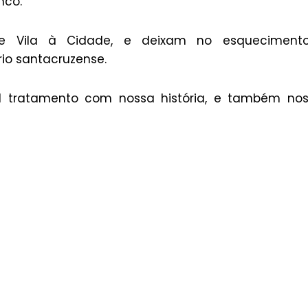
nco.
de Vila à Cidade, e deixam no esqueciment
rio santacruzense.
al tratamento com nossa história, e também no