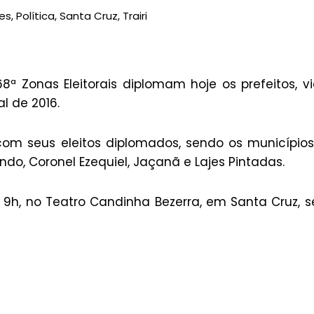
es
,
Política
,
Santa Cruz
,
Trairi
 68ª Zonas Eleitorais diplomam hoje os prefeitos, v
al de 2016.
com seus eleitos diplomados, sendo os município
ndo, Coronel Ezequiel, Jaçanã e Lajes Pintadas.
h, no Teatro Candinha Bezerra, em Santa Cruz, 