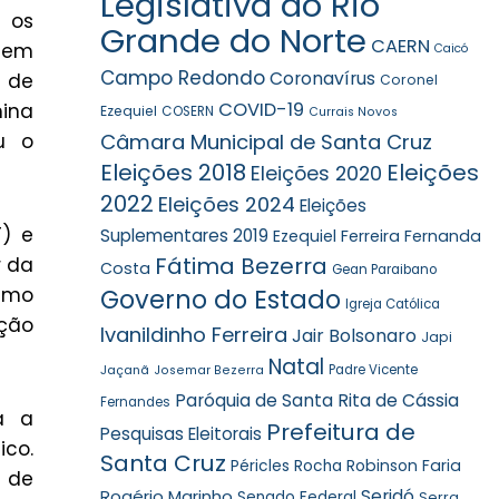
Legislativa do Rio
a os
Grande do Norte
CAERN
o em
Caicó
Campo Redondo
Coronavírus
 de
Coronel
COVID-19
mina
Ezequiel
COSERN
Currais Novos
u o
Câmara Municipal de Santa Cruz
Eleições 2018
Eleições
Eleições 2020
2022
Eleições 2024
Eleições
) e
Suplementares 2019
Ezequiel Ferreira
Fernanda
Fátima Bezerra
r da
Costa
Gean Paraibano
simo
Governo do Estado
Igreja Católica
ação
Ivanildinho Ferreira
Jair Bolsonaro
Japi
Natal
Jaçanã
Padre Vicente
Josemar Bezerra
Paróquia de Santa Rita de Cássia
Fernandes
a a
Prefeitura de
Pesquisas Eleitorais
ico.
Santa Cruz
Robinson Faria
Péricles Rocha
o de
Rogério Marinho
Seridó
Senado Federal
Serra