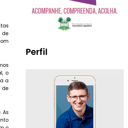
stas
o de
 com
Perfil
mos
l, o
ra a
a de
. As
ento
om o