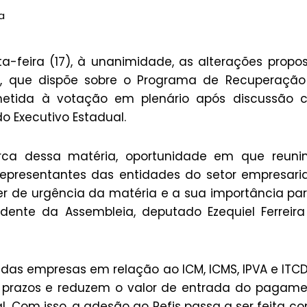
ca
-feira (17), à unanimidade, as alterações propo
112, que dispõe sobre o Programa de Recuperaçã
submetida à votação em plenário após discussão
o Executivo Estadual.
ca dessa matéria, oportunidade em que reuni
presentantes das entidades do setor empresaria
r de urgência da matéria e a sua importância pa
dente da Assembleia, deputado Ezequiel Ferreir
das empresas em relação ao ICM, ICMS, IPVA e ITCD
 prazos e reduzem o valor de entrada do pagam
l. Com isso, a adesão ao Refis passa a ser feita c