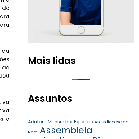
l do
para
para
o da
Mais lidas
ções
s ao
200
Assuntos
tiva
tiva
s e
Adutora Monsenhor Expedito
Arquidiocese de
Assembleia
Natal