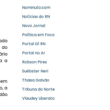
Nominuto.com
Notícias do RN
Novo Jornal
Política em Foco
ado
Portal G1 RN
e do
Portal no Ar
ário
ra a
Robson Pires
Suébster Neri
Thaisa Galvão
sem
o, a
Tribuna do Norte
adão
Vlaudey Liberato