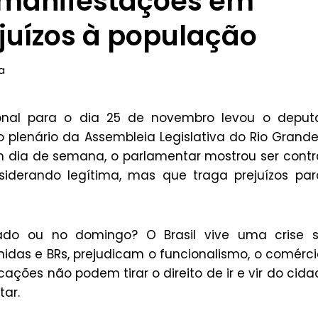
a manifestações em
juízos à população
ca
onal para o dia 25 de novembro levou o deput
o plenário da Assembleia Legislativa do Rio Grand
 um dia de semana, o parlamentar mostrou ser contr
iderando legítima, mas que traga prejuízos pa
bado ou no domingo? O Brasil vive uma crise 
das e BRs, prejudicam o funcionalismo, o comérci
cações não podem tirar o direito de ir e vir do cid
tar.