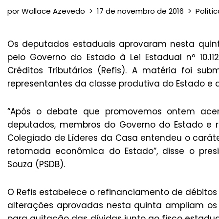
por
Wallace Azevedo
17 de novembro de 2016
Políti
Os deputados estaduais aprovaram nesta quinta
pelo Governo do Estado à Lei Estadual nº 10.
Créditos Tributários (Refis). A matéria foi 
representantes da classe produtiva do Estado e d
“Após o debate que promovemos ontem acer
deputados, membros do Governo do Estado e re
Colegiado de Líderes da Casa entendeu o caráte
retomada econômica do Estado”, disse o presi
Souza (PSDB).
O Refis estabelece o refinanciamento de débitos 
alterações aprovadas nesta quinta ampliam os
para quitação das dívidas junto ao fisco estadua