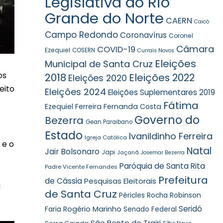
Legislativa do Rio
Grande do Norte
CAERN
Caicó
Campo Redondo
Coronavírus
Coronel
Câmara
COVID-19
Ezequiel
COSERN
Currais Novos
Eleições
Municipal de Santa Cruz
os
2018
Eleições 2022
Eleições 2020
eito
Eleições 2024
Eleições Suplementares 2019
Fátima
Ezequiel Ferreira
Fernanda Costa
Governo do
Bezerra
Gean Paraibano
Estado
Ivanildinho Ferreira
Igreja Católica
 e o
Natal
Jair Bolsonaro
Japi
Jaçanã
Josemar Bezerra
Paróquia de Santa Rita
Padre Vicente Fernandes
Prefeitura
de Cássia
Pesquisas Eleitorais
a
de Santa Cruz
Robinson
Péricles Rocha
Seridó
Faria
Rogério Marinho
Senado Federal
São Bento do Trairi