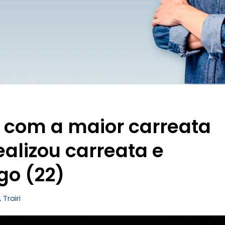
u com a maior carreata
realizou carreata e
go (22)
,
Trairi