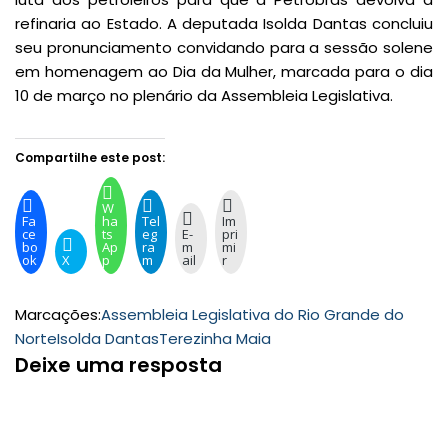
refinaria ao Estado. A deputada Isolda Dantas concluiu
seu pronunciamento convidando para a sessão solene
em homenagem ao Dia da Mulher, marcada para o dia
10 de março no plenário da Assembleia Legislativa.
Compartilhe este post:
W
Fa
ha
Tel
Im
ce
ts
eg
E-
pri
bo
Ap
ra
m
mi
ok
X
p
m
ail
r
Marcações:
Assembleia Legislativa do Rio Grande do
Norte
Isolda Dantas
Terezinha Maia
Deixe uma resposta