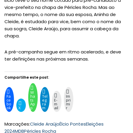
Élcio teve o seu nome cotado para pré-candidato a
vice-prefeito na chapa de Péricles Rocha. Mas ao
mesmo tempo, o nome da sua esposa, Aninha de
Cleide, é estudado para vice, bem como o nome da
sua sogra, Cleide Araújo, para assumir a cabeça da
chapa.
A pré-campanha segue em ritmo acelerado, e deve
ter definições nas próximas semanas.
Compartilhe este post:
W
Fa
ha
Tel
Im
ce
ts
eg
E-
pri
bo
Ap
ra
m
mi
ok
X
p
m
ail
r
Marcações:
Cleide Araújo
Élcio Pontes
Eleições
2024
MDB
Péricles Rocha