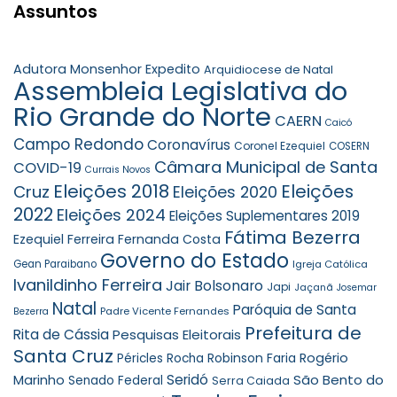
Assuntos
Adutora Monsenhor Expedito
Arquidiocese de Natal
Assembleia Legislativa do
Rio Grande do Norte
CAERN
Caicó
Campo Redondo
Coronavírus
Coronel Ezequiel
COSERN
Câmara Municipal de Santa
COVID-19
Currais Novos
Eleições 2018
Eleições
Cruz
Eleições 2020
2022
Eleições 2024
Eleições Suplementares 2019
Fátima Bezerra
Ezequiel Ferreira
Fernanda Costa
Governo do Estado
Gean Paraibano
Igreja Católica
Ivanildinho Ferreira
Jair Bolsonaro
Japi
Jaçanã
Josemar
Natal
Paróquia de Santa
Padre Vicente Fernandes
Bezerra
Prefeitura de
Rita de Cássia
Pesquisas Eleitorais
Santa Cruz
Robinson Faria
Rogério
Péricles Rocha
Seridó
São Bento do
Marinho
Senado Federal
Serra Caiada