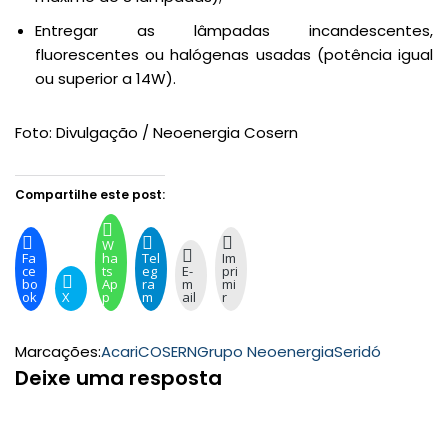
Entregar as lâmpadas incandescentes,
fluorescentes ou halógenas usadas (potência igual
ou superior a 14W).
Foto: Divulgação / Neoenergia Cosern
Compartilhe este post:
W
Fa
ha
Tel
Im
ce
ts
eg
E-
pri
bo
Ap
ra
m
mi
ok
X
p
m
ail
r
Marcações:
Acari
COSERN
Grupo Neoenergia
Seridó
Deixe uma resposta