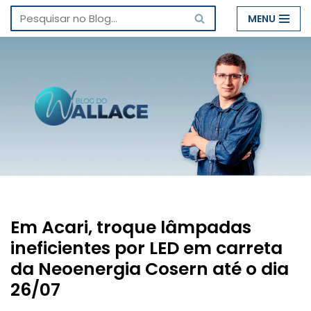
MENU
Pular
para
o
conteúdo
Em Acari, troque lâmpadas
ineficientes por LED em carreta
da Neoenergia Cosern até o dia
26/07