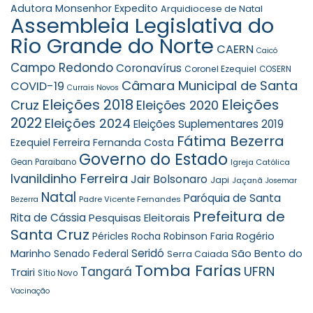
Adutora Monsenhor Expedito
Arquidiocese de Natal
Assembleia Legislativa do
Rio Grande do Norte
CAERN
Caicó
Campo Redondo
Coronavírus
Coronel Ezequiel
COSERN
Câmara Municipal de Santa
COVID-19
Currais Novos
Eleições 2018
Eleições
Cruz
Eleições 2020
2022
Eleições 2024
Eleições Suplementares 2019
Fátima Bezerra
Ezequiel Ferreira
Fernanda Costa
Governo do Estado
Gean Paraibano
Igreja Católica
Ivanildinho Ferreira
Jair Bolsonaro
Japi
Jaçanã
Josemar
Natal
Paróquia de Santa
Padre Vicente Fernandes
Bezerra
Prefeitura de
Rita de Cássia
Pesquisas Eleitorais
Santa Cruz
Robinson Faria
Rogério
Péricles Rocha
Seridó
São Bento do
Marinho
Senado Federal
Serra Caiada
Tomba Farias
UFRN
Tangará
Trairi
Sítio Novo
Vacinação