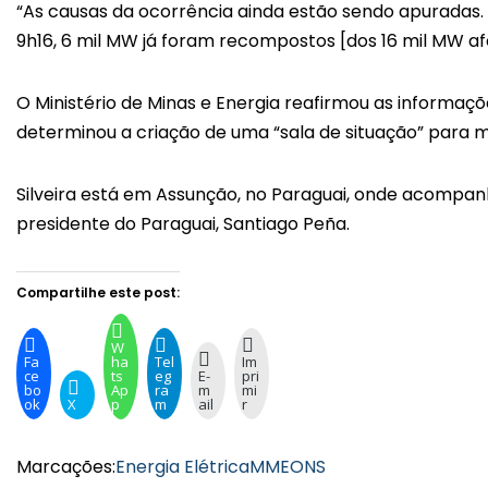
“As causas da ocorrência ainda estão sendo apuradas. A
9h16, 6 mil MW já foram recompostos [dos 16 mil MW af
O Ministério de Minas e Energia reafirmou as informaçõ
determinou a criação de uma “sala de situação” para m
Silveira está em Assunção, no Paraguai, onde acompanha
presidente do Paraguai, Santiago Peña.
Compartilhe este post:
W
Fa
ha
Tel
Im
ce
ts
eg
E-
pri
bo
Ap
ra
m
mi
ok
X
p
m
ail
r
Marcações:
Energia Elétrica
MME
ONS