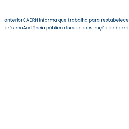
anterior
CAERN informa que trabalha para restabelec
próximo
Audiência pública discute construção de barr