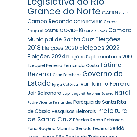
Legislativa do Rio
Grande do Norte
CAERN
Caicó
Campo Redondo
Coronavírus
Coronel
Câmara
COVID-19
Ezequiel
COSERN
Currais Novos
Eleições
Municipal de Santa Cruz
2018
Eleições 2022
Eleições 2020
Eleições 2024
Eleições Suplementares 2019
Fátima
Ezequiel Ferreira
Fernanda Costa
Governo do
Bezerra
Gean Paraibano
Estado
Ivanildinho Ferreira
Igreja Católica
Natal
Jair Bolsonaro
Japi
Jaçanã
Josemar Bezerra
Paróquia de Santa Rita
Padre Vicente Fernandes
Prefeitura
de Cássia
Pesquisas Eleitorais
de Santa Cruz
Robinson
Péricles Rocha
Seridó
Faria
Rogério Marinho
Senado Federal
São Bento do Trairi