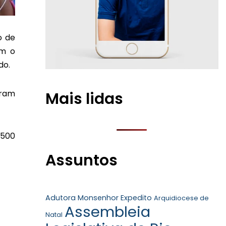
o de
om o
do.
eram
Mais lidas
 500
Assuntos
Adutora Monsenhor Expedito
Arquidiocese de
Assembleia
Natal