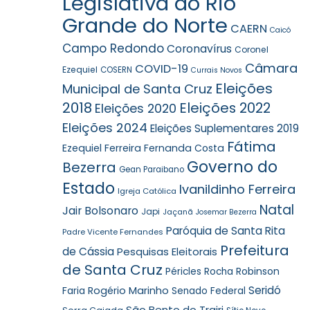
Legislativa do Rio
Grande do Norte
CAERN
Caicó
Campo Redondo
Coronavírus
Coronel
Câmara
COVID-19
Ezequiel
COSERN
Currais Novos
Eleições
Municipal de Santa Cruz
2018
Eleições 2022
Eleições 2020
Eleições 2024
Eleições Suplementares 2019
Fátima
Ezequiel Ferreira
Fernanda Costa
Governo do
Bezerra
Gean Paraibano
Estado
Ivanildinho Ferreira
Igreja Católica
Natal
Jair Bolsonaro
Japi
Jaçanã
Josemar Bezerra
Paróquia de Santa Rita
Padre Vicente Fernandes
Prefeitura
de Cássia
Pesquisas Eleitorais
de Santa Cruz
Robinson
Péricles Rocha
Seridó
Faria
Rogério Marinho
Senado Federal
São Bento do Trairi