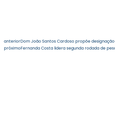
anterior
Dom João Santos Cardoso propõe designação 
próximo
Fernanda Costa lidera segunda rodada de pesq