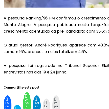
A pesquisa Ranking/96 FM confirmou o crescimento da
Monte Alegre. A pesquisa publicada nesta terça-f
crescimento acentuado da pré-candidata com 35,6% da
O atual gestor, André Rodrigues, aparece com 43,
somam 16%, brancos e nulos totalizam 4,6%.
A pesquisa foi registrada no Tribunal Superior E
entrevistas nos dias 19 e 24 junho.
Compartilhe este post:
W
Fa
ha
Tel
Im
ce
ts
eg
E-
pri