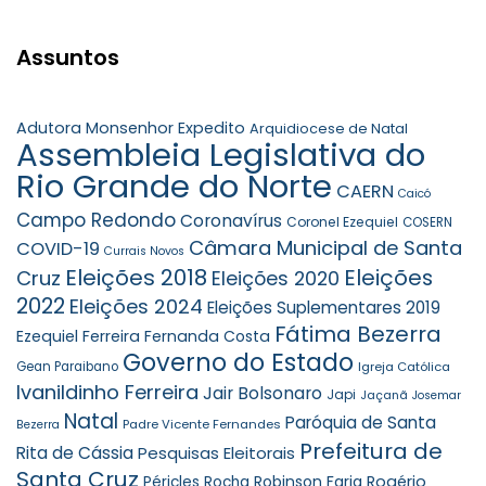
Assuntos
Adutora Monsenhor Expedito
Arquidiocese de Natal
Assembleia Legislativa do
Rio Grande do Norte
CAERN
Caicó
Campo Redondo
Coronavírus
Coronel Ezequiel
COSERN
Câmara Municipal de Santa
COVID-19
Currais Novos
Eleições 2018
Eleições
Cruz
Eleições 2020
2022
Eleições 2024
Eleições Suplementares 2019
Fátima Bezerra
Ezequiel Ferreira
Fernanda Costa
Governo do Estado
Gean Paraibano
Igreja Católica
Ivanildinho Ferreira
Jair Bolsonaro
Japi
Jaçanã
Josemar
Natal
Paróquia de Santa
Padre Vicente Fernandes
Bezerra
Prefeitura de
Rita de Cássia
Pesquisas Eleitorais
Santa Cruz
Robinson Faria
Rogério
Péricles Rocha