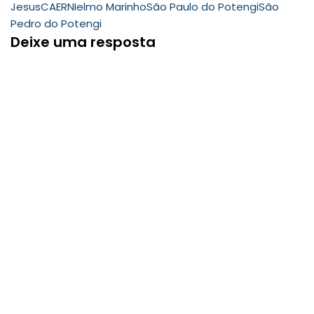
Jesus
CAERN
Ielmo Marinho
São Paulo do Potengi
São
Pedro do Potengi
Deixe uma resposta