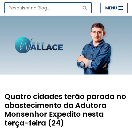
MENU
Pular
para
o
conteúdo
Quatro cidades terão parada no
abastecimento da Adutora
Monsenhor Expedito nesta
terça-feira (24)