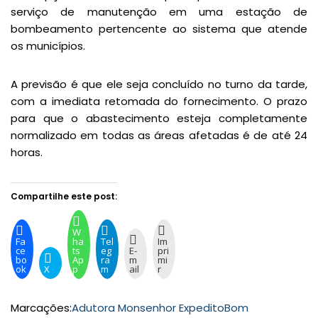
serviço de manutenção em uma estação de
bombeamento pertencente ao sistema que atende
os municípios.
A previsão é que ele seja concluído no turno da tarde,
com a imediata retomada do fornecimento. O prazo
para que o abastecimento esteja completamente
normalizado em todas as áreas afetadas é de até 24
horas.
Compartilhe este post:
W
Fa
ha
Tel
Im
ce
ts
eg
E-
pri
bo
Ap
ra
m
mi
ok
X
p
m
ail
r
Marcações:
Adutora Monsenhor Expedito
Bom