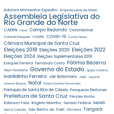
Adutora Monsenhor Expedito
Arquidiocese de Natal
Assembleia Legislativa do
Rio Grande do Norte
Campo Redondo
CAERN
Coronavírus
Caicó
COVID-19
Coronel Ezequiel
COSERN
Currais Novos
Câmara Municipal de Santa Cruz
Eleições 2018
Eleições 2022
Eleições 2020
Eleições 2024
Eleições Suplementares 2019
Fátima Bezerra
Ezequiel Ferreira
Fernanda Costa
Governo do Estado
Gean Paraibano
Igreja Católica
Ivanildinho Ferreira
Jair Bolsonaro
Japi
Jaçanã
Natal
Padre Vicente Fernandes
Josemar Bezerra
Paróquia de Santa Rita de Cássia
Pesquisas Eleitorais
Prefeitura de Santa Cruz
Péricles Rocha
Seridó
Robinson Faria
Rogério Marinho
Senado Federal
Tangará
São Bento do Trairi
Serra Caiada
Sítio Novo