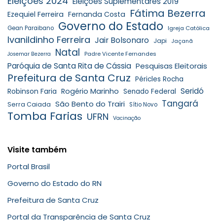
Eleições 2024
Eleições Suplementares 2019
Fátima Bezerra
Ezequiel Ferreira
Fernanda Costa
Governo do Estado
Gean Paraibano
Igreja Católica
Ivanildinho Ferreira
Jair Bolsonaro
Japi
Jaçanã
Natal
Padre Vicente Fernandes
Josemar Bezerra
Paróquia de Santa Rita de Cássia
Pesquisas Eleitorais
Prefeitura de Santa Cruz
Péricles Rocha
Seridó
Robinson Faria
Rogério Marinho
Senado Federal
Tangará
São Bento do Trairi
Serra Caiada
Sítio Novo
Tomba Farias
UFRN
Vacinação
Visite também
Portal Brasil
Governo do Estado do RN
Prefeitura de Santa Cruz
Portal da Transparência de Santa Cruz