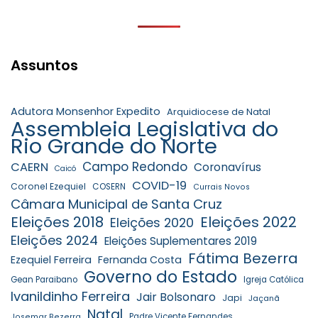
Assuntos
Adutora Monsenhor Expedito
Arquidiocese de Natal
Assembleia Legislativa do
Rio Grande do Norte
Campo Redondo
CAERN
Coronavírus
Caicó
COVID-19
Coronel Ezequiel
COSERN
Currais Novos
Câmara Municipal de Santa Cruz
Eleições 2018
Eleições 2022
Eleições 2020
Eleições 2024
Eleições Suplementares 2019
Fátima Bezerra
Ezequiel Ferreira
Fernanda Costa
Governo do Estado
Gean Paraibano
Igreja Católica
Ivanildinho Ferreira
Jair Bolsonaro
Japi
Jaçanã
Natal
Padre Vicente Fernandes
Josemar Bezerra