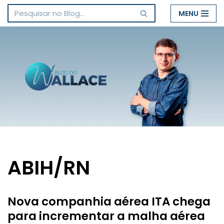
MENU
Pular
para
o
conteúdo
ABIH/RN
Nova companhia aérea ITA chega
para incrementar a malha aérea