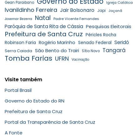
Governo do Estado
Gean Paraibano
Igreja Católica
Ivanildinho Ferreira
Jair Bolsonaro
Japi
Jaçanã
Natal
Padre Vicente Fernandes
Josemar Bezerra
Paróquia de Santa Rita de Cássia
Pesquisas Eleitorais
Prefeitura de Santa Cruz
Péricles Rocha
Seridó
Robinson Faria
Rogério Marinho
Senado Federal
Tangará
São Bento do Trairi
Serra Caiada
Sítio Novo
Tomba Farias
UFRN
Vacinação
Visite também
Portal Brasil
Governo do Estado do RN
Prefeitura de Santa Cruz
Portal da Transparência de Santa Cruz
A Fonte