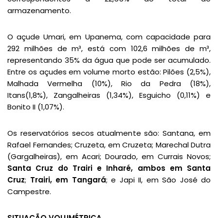
armazenamento.
O açude Umari, em Upanema, com capacidade para
292 milhões de m³, está com 102,6 milhões de m³,
representando 35% da água que pode ser acumulado.
Entre os açudes em volume morto estão: Pilões (2,5%),
Malhada Vermelha (10%), Rio da Pedra (18%),
Itans(1,8%), Zangalheiras (1,34%), Esguicho (0,11%) e
Bonito II (1,07%).
Os reservatórios secos atualmente são: Santana, em
Rafael Fernandes; Cruzeta, em Cruzeta; Marechal Dutra
(Gargalheiras), em Acari; Dourado, em Currais Novos;
Santa Cruz do Trairi e Inharé, ambos em Santa
Cruz
;
Trairi, em Tangará
; e Japi II, em São José do
Campestre.
SITUAÇÃO VOLUMÉTRICA