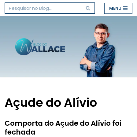
MENU
Pular
para
o
conteúdo
Açude do Alívio
Comporta do Açude do Alívio foi
fechada