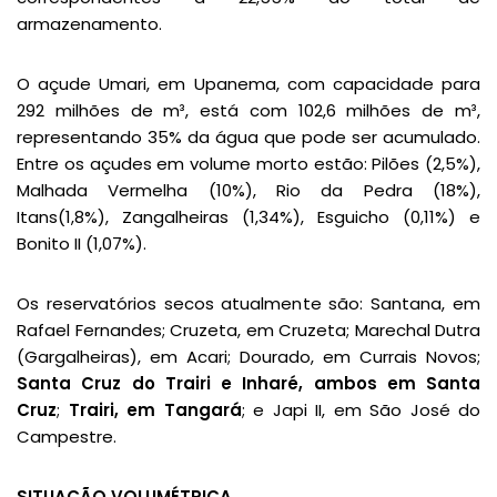
armazenamento.
O açude Umari, em Upanema, com capacidade para
292 milhões de m³, está com 102,6 milhões de m³,
representando 35% da água que pode ser acumulado.
Entre os açudes em volume morto estão: Pilões (2,5%),
Malhada Vermelha (10%), Rio da Pedra (18%),
Itans(1,8%), Zangalheiras (1,34%), Esguicho (0,11%) e
Bonito II (1,07%).
Os reservatórios secos atualmente são: Santana, em
Rafael Fernandes; Cruzeta, em Cruzeta; Marechal Dutra
(Gargalheiras), em Acari; Dourado, em Currais Novos;
Santa Cruz do Trairi e Inharé, ambos em Santa
Cruz
;
Trairi, em Tangará
; e Japi II, em São José do
Campestre.
SITUAÇÃO VOLUMÉTRICA