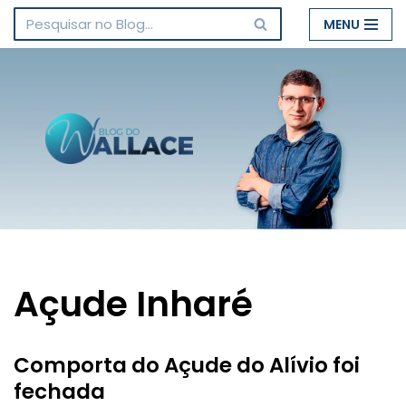
MENU
Pular
para
o
conteúdo
Açude Inharé
Comporta do Açude do Alívio foi
fechada