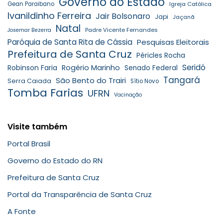
Governo do Estado
Gean Paraibano
Igreja Católica
Ivanildinho Ferreira
Jair Bolsonaro
Japi
Jaçanã
Natal
Padre Vicente Fernandes
Josemar Bezerra
Paróquia de Santa Rita de Cássia
Pesquisas Eleitorais
Prefeitura de Santa Cruz
Péricles Rocha
Seridó
Robinson Faria
Rogério Marinho
Senado Federal
Tangará
São Bento do Trairi
Serra Caiada
Sítio Novo
Tomba Farias
UFRN
Vacinação
Visite também
Portal Brasil
Governo do Estado do RN
Prefeitura de Santa Cruz
Portal da Transparência de Santa Cruz
A Fonte