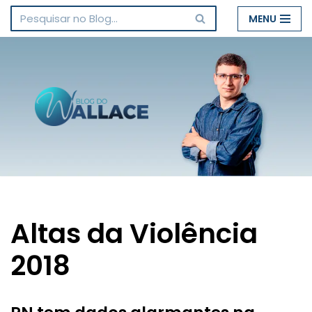
MENU
Pular
para
o
conteúdo
Altas da Violência
2018