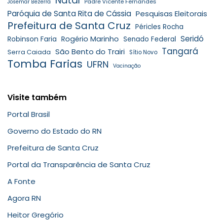
Natal
Padre Vicente Fernandes
Josemar Bezerra
Paróquia de Santa Rita de Cássia
Pesquisas Eleitorais
Prefeitura de Santa Cruz
Péricles Rocha
Seridó
Robinson Faria
Rogério Marinho
Senado Federal
Tangará
São Bento do Trairi
Serra Caiada
Sítio Novo
Tomba Farias
UFRN
Vacinação
Visite também
Portal Brasil
Governo do Estado do RN
Prefeitura de Santa Cruz
Portal da Transparência de Santa Cruz
A Fonte
Agora RN
Heitor Gregório