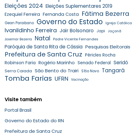
Eleições 2024
Eleições Suplementares 2019
Fátima Bezerra
Ezequiel Ferreira
Fernanda Costa
Governo do Estado
Gean Paraibano
Igreja Católica
Ivanildinho Ferreira
Jair Bolsonaro
Japi
Jaçanã
Natal
Padre Vicente Fernandes
Josemar Bezerra
Paróquia de Santa Rita de Cássia
Pesquisas Eleitorais
Prefeitura de Santa Cruz
Péricles Rocha
Seridó
Robinson Faria
Rogério Marinho
Senado Federal
Tangará
São Bento do Trairi
Serra Caiada
Sítio Novo
Tomba Farias
UFRN
Vacinação
Visite também
Portal Brasil
Governo do Estado do RN
Prefeitura de Santa Cruz