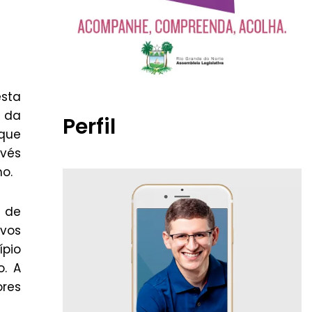
sta
a da
Perfil
 que
avés
o.
 de
ovos
ípio
. A
ores