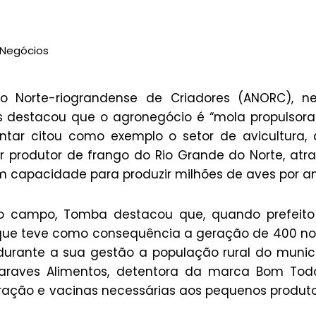
 Negócios
 Norte-riograndense de Criadores (ANORC), ne
s destacou que o agronegócio é “mola propulsor
tar citou como exemplo o setor de avicultura,
 produtor de frango do Rio Grande do Norte, atr
m capacidade para produzir milhões de aves por an
do campo, Tomba destacou que, quando prefeito
 o que teve como consequência a geração de 400 n
durante a sua gestão a população rural do munic
raves Alimentos, detentora da marca Bom Todo
, ração e vacinas necessárias aos pequenos produt