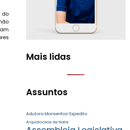
s do
 não
nham
res
Mais lidas
Assuntos
Adutora Monsenhor Expedito
Arquidiocese de Natal
Assembleia Legislativa