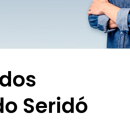
 dos
do Seridó