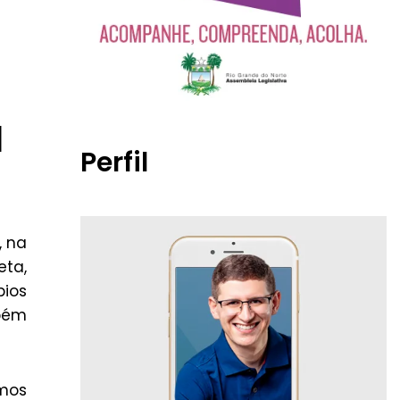
l
Perfil
, na
eta,
pios
mbém
mos