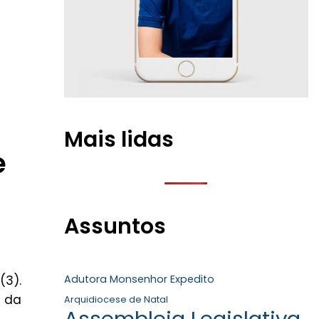
Mais lidas
e
Assuntos
(3).
Adutora Monsenhor Expedito
o da
Arquidiocese de Natal
Assembleia Legislativa