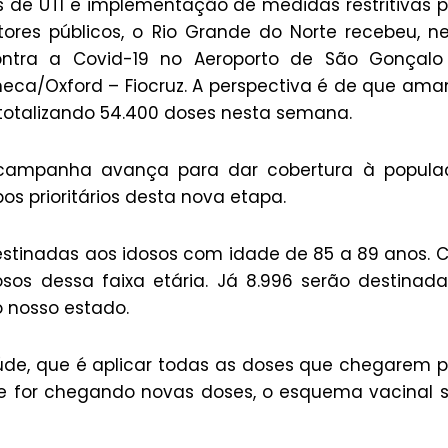
 de UTI e implementação de medidas restritivas 
res públicos, o Rio Grande do Norte recebeu, n
contra a Covid-19 no Aeroporto de São Gonçalo
neca/Oxford – Fiocruz. A perspectiva é de que am
totalizando 54.400 doses nesta semana.
 campanha avança para dar cobertura à popula
os prioritários desta nova etapa.
destinadas aos idosos com idade de 85 a 89 anos.
osos dessa faixa etária. Já 8.996 serão destinad
o nosso estado.
aúde, que é aplicar todas as doses que chegarem 
e for chegando novas doses, o esquema vacinal 