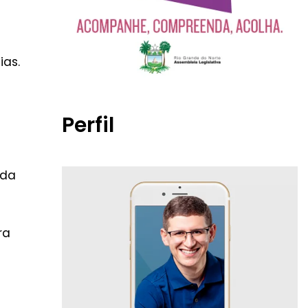
ias.
Perfil
 da
ra
s