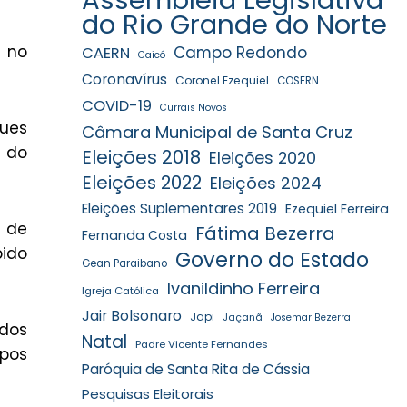
do Rio Grande do Norte
u no
Campo Redondo
CAERN
Caicó
Coronavírus
Coronel Ezequiel
COSERN
COVID-19
Currais Novos
gues
Câmara Municipal de Santa Cruz
s do
Eleições 2018
Eleições 2020
Eleições 2022
Eleições 2024
Eleições Suplementares 2019
Ezequiel Ferreira
m de
Fátima Bezerra
Fernanda Costa
pido
Governo do Estado
Gean Paraibano
Ivanildinho Ferreira
Igreja Católica
Jair Bolsonaro
Japi
Jaçanã
Josemar Bezerra
ados
Natal
Padre Vicente Fernandes
upos
Paróquia de Santa Rita de Cássia
Pesquisas Eleitorais