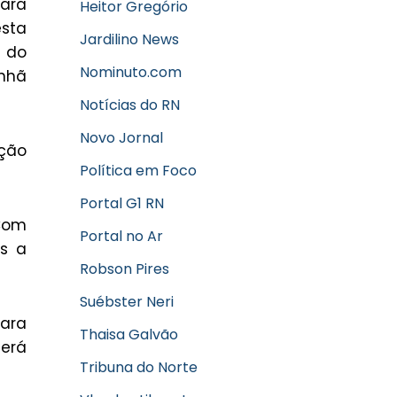
para
Heitor Gregório
esta
Jardilino News
 do
Nominuto.com
anhã
Notícias do RN
Novo Jornal
ção
Política em Foco
Portal G1 RN
 Com
Portal no Ar
as a
Robson Pires
Suébster Neri
para
Thaisa Galvão
será
Tribuna do Norte