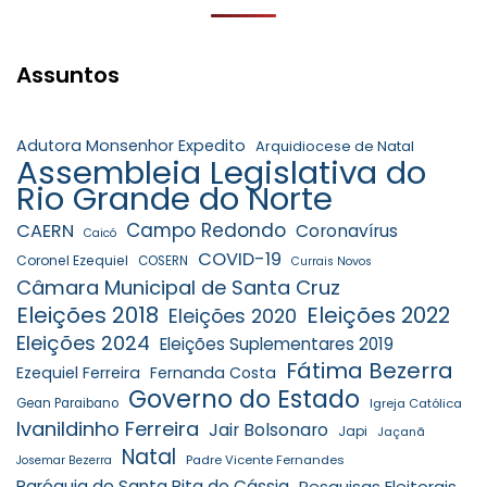
Assuntos
Adutora Monsenhor Expedito
Arquidiocese de Natal
Assembleia Legislativa do
Rio Grande do Norte
Campo Redondo
CAERN
Coronavírus
Caicó
COVID-19
Coronel Ezequiel
COSERN
Currais Novos
Câmara Municipal de Santa Cruz
Eleições 2018
Eleições 2022
Eleições 2020
Eleições 2024
Eleições Suplementares 2019
Fátima Bezerra
Ezequiel Ferreira
Fernanda Costa
Governo do Estado
Gean Paraibano
Igreja Católica
Ivanildinho Ferreira
Jair Bolsonaro
Japi
Jaçanã
Natal
Padre Vicente Fernandes
Josemar Bezerra
Paróquia de Santa Rita de Cássia
Pesquisas Eleitorais