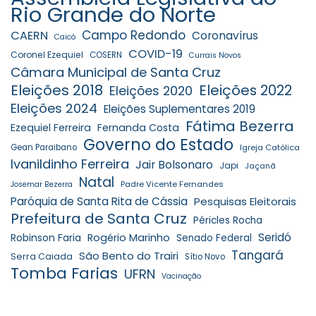
Rio Grande do Norte
Campo Redondo
CAERN
Coronavírus
Caicó
COVID-19
Coronel Ezequiel
COSERN
Currais Novos
Câmara Municipal de Santa Cruz
Eleições 2018
Eleições 2022
Eleições 2020
Eleições 2024
Eleições Suplementares 2019
Fátima Bezerra
Ezequiel Ferreira
Fernanda Costa
Governo do Estado
Gean Paraibano
Igreja Católica
Ivanildinho Ferreira
Jair Bolsonaro
Japi
Jaçanã
Natal
Padre Vicente Fernandes
Josemar Bezerra
Paróquia de Santa Rita de Cássia
Pesquisas Eleitorais
Prefeitura de Santa Cruz
Péricles Rocha
Seridó
Robinson Faria
Rogério Marinho
Senado Federal
Tangará
São Bento do Trairi
Serra Caiada
Sítio Novo
Tomba Farias
UFRN
Vacinação