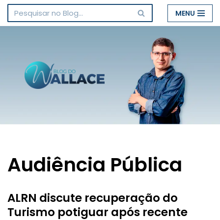
MENU
Pular
para
o
conteúdo
Audiência Pública
ALRN discute recuperação do
Turismo potiguar após recente