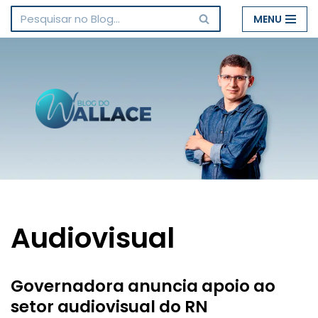
MENU
Pular
para
o
conteúdo
Audiovisual
Governadora anuncia apoio ao
setor audiovisual do RN