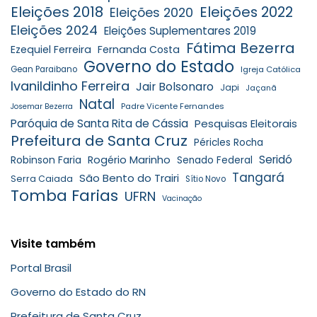
Eleições 2018
Eleições 2022
Eleições 2020
Eleições 2024
Eleições Suplementares 2019
Fátima Bezerra
Ezequiel Ferreira
Fernanda Costa
Governo do Estado
Gean Paraibano
Igreja Católica
Ivanildinho Ferreira
Jair Bolsonaro
Japi
Jaçanã
Natal
Padre Vicente Fernandes
Josemar Bezerra
Paróquia de Santa Rita de Cássia
Pesquisas Eleitorais
Prefeitura de Santa Cruz
Péricles Rocha
Seridó
Robinson Faria
Rogério Marinho
Senado Federal
Tangará
São Bento do Trairi
Serra Caiada
Sítio Novo
Tomba Farias
UFRN
Vacinação
Visite também
Portal Brasil
Governo do Estado do RN
Prefeitura de Santa Cruz