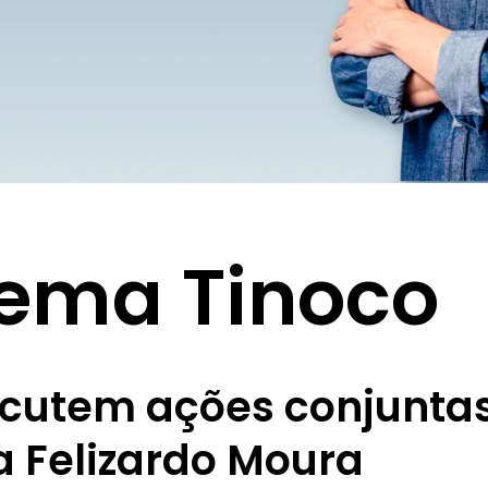
ema Tinoco
scutem ações conjunta
a Felizardo Moura