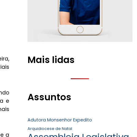
Mais lidas
ira,
ais
ando
Assuntos
ga e
ais
Adutora Monsenhor Expedito
Arquidiocese de Natal
Assembleia Legislativa
 e a