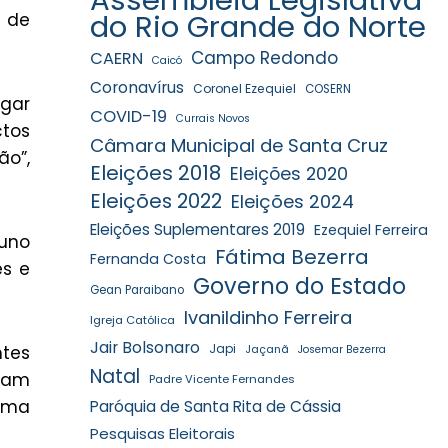
do Rio Grande do Norte
s de
Campo Redondo
CAERN
Caicó
Coronavírus
Coronel Ezequiel
COSERN
gar
COVID-19
Currais Novos
ctos
Câmara Municipal de Santa Cruz
ão”,
Eleições 2018
Eleições 2020
Eleições 2022
Eleições 2024
Eleições Suplementares 2019
Ezequiel Ferreira
runo
Fátima Bezerra
Fernanda Costa
es e
Governo do Estado
Gean Paraibano
Ivanildinho Ferreira
Igreja Católica
Jair Bolsonaro
ntes
Japi
Jaçanã
Josemar Bezerra
Natal
vam
Padre Vicente Fernandes
 uma
Paróquia de Santa Rita de Cássia
Pesquisas Eleitorais