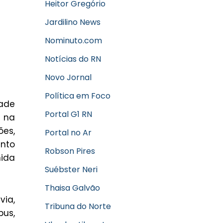
Heitor Gregório
Jardilino News
Nominuto.com
Notícias do RN
Novo Jornal
Política em Foco
dade
Portal G1 RN
, na
ões,
Portal no Ar
ento
Robson Pires
nida
Suébster Neri
Thaisa Galvão
via,
Tribuna do Norte
bus,