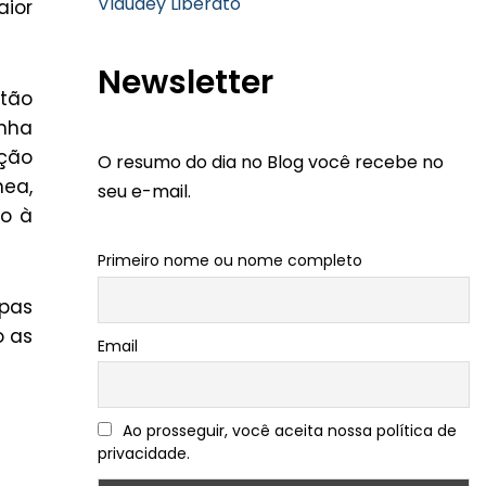
Vlaudey Liberato
aior
Newsletter
stão
inha
ação
O resumo do dia no Blog você recebe no
nea,
seu e-mail.
so à
Primeiro nome ou nome completo
apas
o as
Email
Ao prosseguir, você aceita nossa política de
privacidade.