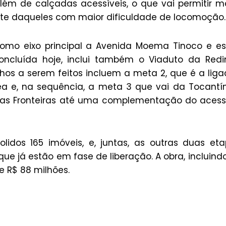
 além de calçadas acessíveis, o que vai permitir m
ente daqueles com maior dificuldade de locomoção.
omo eixo principal a Avenida Moema Tinoco e e
concluída hoje, inclui também o Viaduto da Red
hos a serem feitos incluem a meta 2, que é a lig
a e, na sequência, a meta 3 que vai da Tocantí
das Fronteiras até uma complementação do aces
idos 165 imóveis, e, juntas, as outras duas et
e já estão em fase de liberação. A obra, incluind
e R$ 88 milhões.