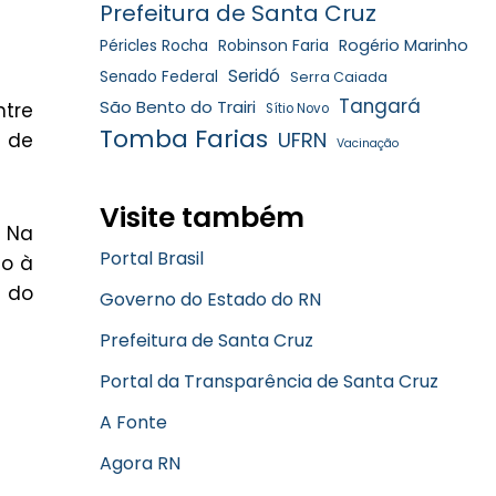
Prefeitura de Santa Cruz
Robinson Faria
Rogério Marinho
Péricles Rocha
Seridó
Senado Federal
Serra Caiada
Tangará
São Bento do Trairi
ntre
Sítio Novo
Tomba Farias
UFRN
l de
Vacinação
Visite também
 Na
Portal Brasil
ão à
 do
Governo do Estado do RN
Prefeitura de Santa Cruz
Portal da Transparência de Santa Cruz
A Fonte
Agora RN