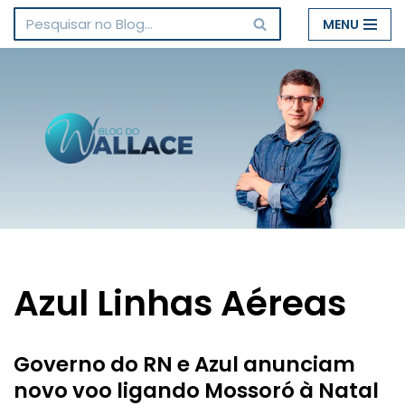
MENU
Pular
para
o
conteúdo
Azul Linhas Aéreas
Governo do RN e Azul anunciam
novo voo ligando Mossoró à Natal