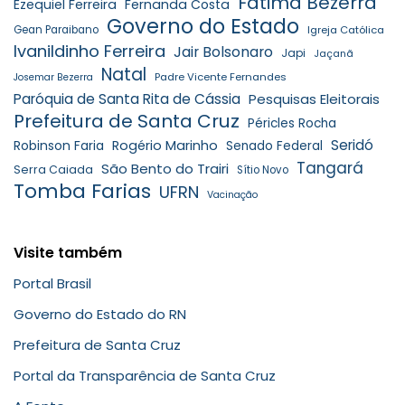
Fátima Bezerra
Ezequiel Ferreira
Fernanda Costa
Governo do Estado
Gean Paraibano
Igreja Católica
Ivanildinho Ferreira
Jair Bolsonaro
Japi
Jaçanã
Natal
Padre Vicente Fernandes
Josemar Bezerra
Paróquia de Santa Rita de Cássia
Pesquisas Eleitorais
Prefeitura de Santa Cruz
Péricles Rocha
Seridó
Robinson Faria
Rogério Marinho
Senado Federal
Tangará
São Bento do Trairi
Serra Caiada
Sítio Novo
Tomba Farias
UFRN
Vacinação
Visite também
Portal Brasil
Governo do Estado do RN
Prefeitura de Santa Cruz
Portal da Transparência de Santa Cruz