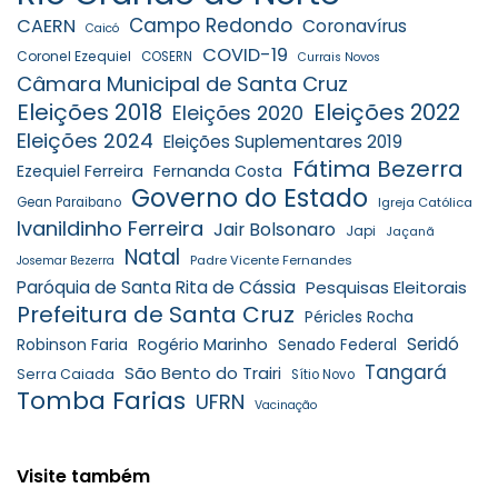
Campo Redondo
CAERN
Coronavírus
Caicó
COVID-19
Coronel Ezequiel
COSERN
Currais Novos
Câmara Municipal de Santa Cruz
Eleições 2018
Eleições 2022
Eleições 2020
Eleições 2024
Eleições Suplementares 2019
Fátima Bezerra
Ezequiel Ferreira
Fernanda Costa
Governo do Estado
Gean Paraibano
Igreja Católica
Ivanildinho Ferreira
Jair Bolsonaro
Japi
Jaçanã
Natal
Padre Vicente Fernandes
Josemar Bezerra
Paróquia de Santa Rita de Cássia
Pesquisas Eleitorais
Prefeitura de Santa Cruz
Péricles Rocha
Seridó
Robinson Faria
Rogério Marinho
Senado Federal
Tangará
São Bento do Trairi
Serra Caiada
Sítio Novo
Tomba Farias
UFRN
Vacinação
Visite também