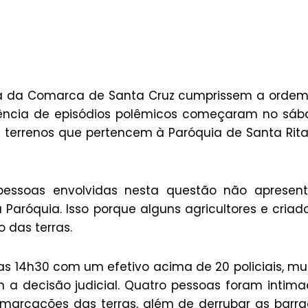
ustiça da Comarca de Santa Cruz cumprissem a orde
quência de episódios polêmicos começaram no sá
 terrenos que pertencem à Paróquia de Santa Rit
 pessoas envolvidas nesta questão não apresen
aróquia. Isso porque alguns agricultores e criad
 das terras.
as 14h30 com um efetivo acima de 20 policiais, mu
 a decisão judicial. Quatro pessoas foram intim
emarcações das terras, além de derrubar as barr