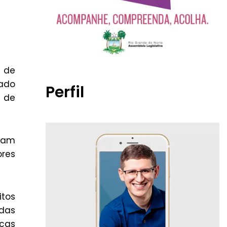
m de
bado
Perfil
a de
tam
ores
itos
adas
acas