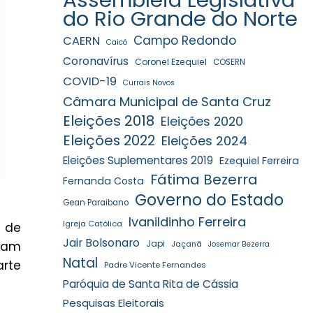
do Rio Grande do Norte
Campo Redondo
CAERN
Caicó
Coronavírus
Coronel Ezequiel
COSERN
COVID-19
Currais Novos
Câmara Municipal de Santa Cruz
Eleições 2018
Eleições 2020
Eleições 2022
Eleições 2024
Eleições Suplementares 2019
Ezequiel Ferreira
Fátima Bezerra
Fernanda Costa
Governo do Estado
Gean Paraibano
Ivanildinho Ferreira
Igreja Católica
 de
Jair Bolsonaro
riam
Japi
Jaçanã
Josemar Bezerra
Natal
arte
Padre Vicente Fernandes
Paróquia de Santa Rita de Cássia
Pesquisas Eleitorais