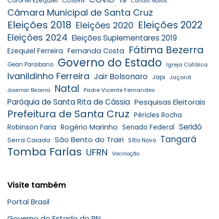
Coronel Ezequiel
COSERN
Currais Novos
Câmara Municipal de Santa Cruz
Eleições 2018
Eleições 2022
Eleições 2020
Eleições 2024
Eleições Suplementares 2019
Fátima Bezerra
Ezequiel Ferreira
Fernanda Costa
Governo do Estado
Gean Paraibano
Igreja Católica
Ivanildinho Ferreira
Jair Bolsonaro
Japi
Jaçanã
Natal
Padre Vicente Fernandes
Josemar Bezerra
Paróquia de Santa Rita de Cássia
Pesquisas Eleitorais
Prefeitura de Santa Cruz
Péricles Rocha
Seridó
Robinson Faria
Rogério Marinho
Senado Federal
Tangará
São Bento do Trairi
Serra Caiada
Sítio Novo
Tomba Farias
UFRN
Vacinação
Visite também
Portal Brasil
Governo do Estado do RN