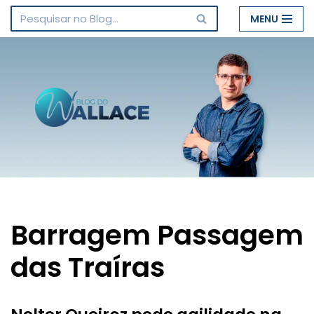
MENU
Pular
para
o
conteúdo
Barragem Passagem
das Traíras