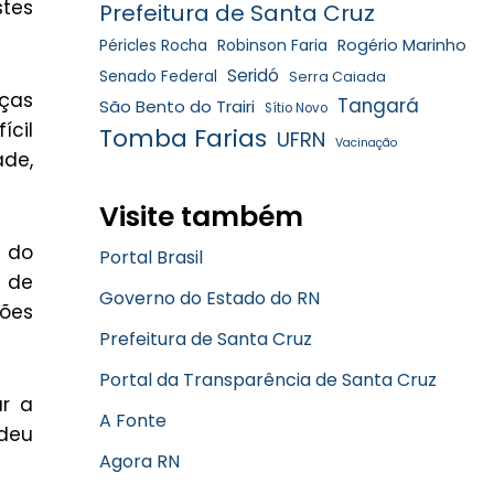
tes
Prefeitura de Santa Cruz
Robinson Faria
Rogério Marinho
Péricles Rocha
Seridó
Senado Federal
Serra Caiada
ças
Tangará
São Bento do Trairi
Sítio Novo
ícil
Tomba Farias
UFRN
Vacinação
ade,
Visite também
a do
Portal Brasil
a de
Governo do Estado do RN
ções
Prefeitura de Santa Cruz
Portal da Transparência de Santa Cruz
ar a
A Fonte
ndeu
Agora RN