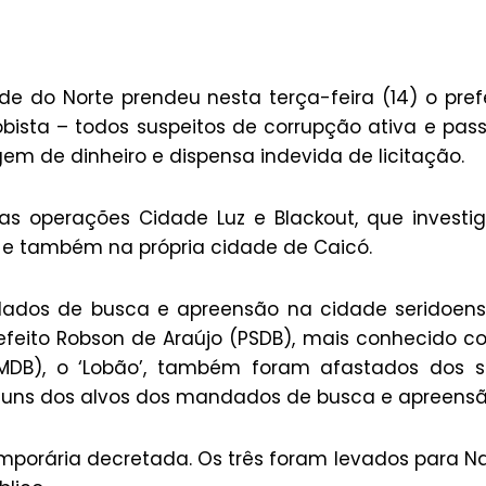
e do Norte prendeu nesta terça-feira (14) o pref
ista – todos suspeitos de corrupção ativa e pass
gem de dinheiro e dispensa indevida de licitação.
 operações Cidade Luz e Blackout, que investi
l e também na própria cidade de Caicó.
dados de busca e apreensão na cidade seridoen
efeito Robson de Araújo (PSDB), mais conhecido 
 (MDB), o ‘Lobão’, também foram afastados dos 
lguns dos alvos dos mandados de busca e apreensã
emporária decretada. Os três foram levados para Na