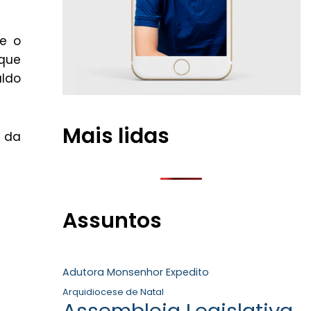
re o
 que
aldo
Mais lidas
m da
Assuntos
Adutora Monsenhor Expedito
Arquidiocese de Natal
Assembleia Legislativa