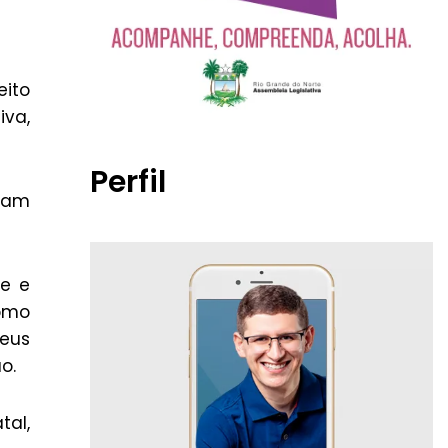
eito
iva,
Perfil
gam
se e
como
seus
o.
tal,