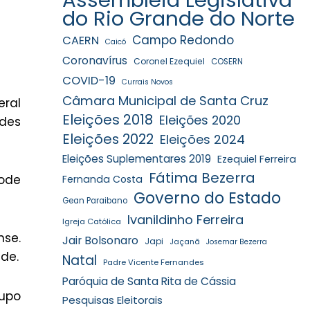
do Rio Grande do Norte
Campo Redondo
CAERN
Caicó
Coronavírus
Coronel Ezequiel
COSERN
COVID-19
Currais Novos
Câmara Municipal de Santa Cruz
eral
Eleições 2018
Eleições 2020
rdes
Eleições 2022
Eleições 2024
Eleições Suplementares 2019
Ezequiel Ferreira
Fátima Bezerra
pode
Fernanda Costa
Governo do Estado
Gean Paraibano
Ivanildinho Ferreira
Igreja Católica
nse.
Jair Bolsonaro
Japi
Jaçanã
Josemar Bezerra
de.
Natal
Padre Vicente Fernandes
Paróquia de Santa Rita de Cássia
rupo
Pesquisas Eleitorais