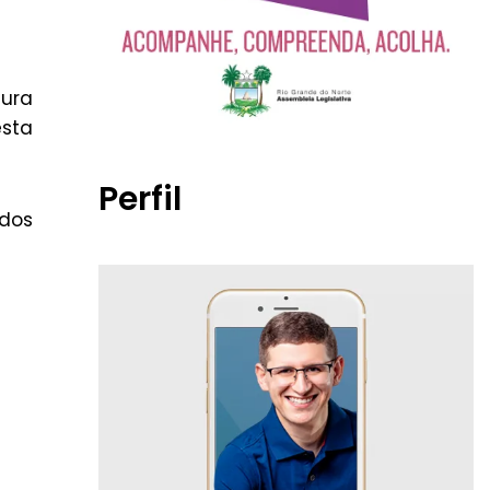
tura
esta
Perfil
ados