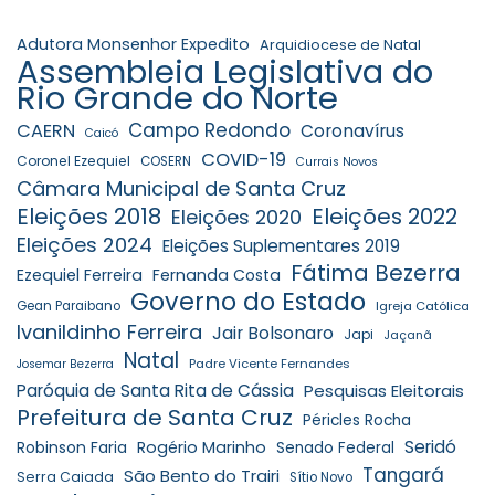
Adutora Monsenhor Expedito
Arquidiocese de Natal
Assembleia Legislativa do
Rio Grande do Norte
Campo Redondo
CAERN
Coronavírus
Caicó
COVID-19
Coronel Ezequiel
COSERN
Currais Novos
Câmara Municipal de Santa Cruz
Eleições 2018
Eleições 2022
Eleições 2020
Eleições 2024
Eleições Suplementares 2019
Fátima Bezerra
Ezequiel Ferreira
Fernanda Costa
Governo do Estado
Gean Paraibano
Igreja Católica
Ivanildinho Ferreira
Jair Bolsonaro
Japi
Jaçanã
Natal
Padre Vicente Fernandes
Josemar Bezerra
Paróquia de Santa Rita de Cássia
Pesquisas Eleitorais
Prefeitura de Santa Cruz
Péricles Rocha
Seridó
Robinson Faria
Rogério Marinho
Senado Federal
Tangará
São Bento do Trairi
Serra Caiada
Sítio Novo