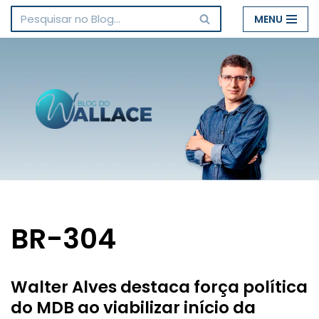
MENU
Pular
para
o
conteúdo
BR-304
Walter Alves destaca força política
do MDB ao viabilizar início da