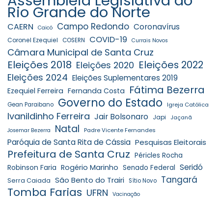
Assembleia Legislativa do
Rio Grande do Norte
Campo Redondo
CAERN
Coronavírus
Caicó
COVID-19
Coronel Ezequiel
COSERN
Currais Novos
Câmara Municipal de Santa Cruz
Eleições 2018
Eleições 2022
Eleições 2020
Eleições 2024
Eleições Suplementares 2019
Fátima Bezerra
Ezequiel Ferreira
Fernanda Costa
Governo do Estado
Gean Paraibano
Igreja Católica
Ivanildinho Ferreira
Jair Bolsonaro
Japi
Jaçanã
Natal
Padre Vicente Fernandes
Josemar Bezerra
Paróquia de Santa Rita de Cássia
Pesquisas Eleitorais
Prefeitura de Santa Cruz
Péricles Rocha
Seridó
Robinson Faria
Rogério Marinho
Senado Federal
Tangará
São Bento do Trairi
Serra Caiada
Sítio Novo
Tomba Farias
UFRN
Vacinação