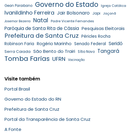
Governo do Estado
Gean Paraibano
Igreja Católica
Ivanildinho Ferreira
Jair Bolsonaro
Japi
Jaçanã
Natal
Padre Vicente Fernandes
Josemar Bezerra
Paróquia de Santa Rita de Cássia
Pesquisas Eleitorais
Prefeitura de Santa Cruz
Péricles Rocha
Seridó
Robinson Faria
Rogério Marinho
Senado Federal
Tangará
São Bento do Trairi
Serra Caiada
Sítio Novo
Tomba Farias
UFRN
Vacinação
Visite também
Portal Brasil
Governo do Estado do RN
Prefeitura de Santa Cruz
Portal da Transparência de Santa Cruz
A Fonte