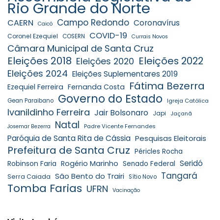
Rio Grande do Norte
Campo Redondo
CAERN
Coronavírus
Caicó
COVID-19
Coronel Ezequiel
COSERN
Currais Novos
Câmara Municipal de Santa Cruz
Eleições 2018
Eleições 2022
Eleições 2020
Eleições 2024
Eleições Suplementares 2019
Fátima Bezerra
Ezequiel Ferreira
Fernanda Costa
Governo do Estado
Gean Paraibano
Igreja Católica
Ivanildinho Ferreira
Jair Bolsonaro
Japi
Jaçanã
Natal
Padre Vicente Fernandes
Josemar Bezerra
Paróquia de Santa Rita de Cássia
Pesquisas Eleitorais
Prefeitura de Santa Cruz
Péricles Rocha
Seridó
Robinson Faria
Rogério Marinho
Senado Federal
Tangará
São Bento do Trairi
Serra Caiada
Sítio Novo
Tomba Farias
UFRN
Vacinação