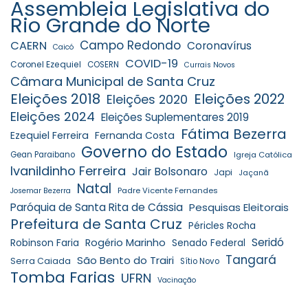
Assembleia Legislativa do
Rio Grande do Norte
Campo Redondo
CAERN
Coronavírus
Caicó
COVID-19
Coronel Ezequiel
COSERN
Currais Novos
Câmara Municipal de Santa Cruz
Eleições 2018
Eleições 2022
Eleições 2020
Eleições 2024
Eleições Suplementares 2019
Fátima Bezerra
Ezequiel Ferreira
Fernanda Costa
Governo do Estado
Gean Paraibano
Igreja Católica
Ivanildinho Ferreira
Jair Bolsonaro
Japi
Jaçanã
Natal
Padre Vicente Fernandes
Josemar Bezerra
Paróquia de Santa Rita de Cássia
Pesquisas Eleitorais
Prefeitura de Santa Cruz
Péricles Rocha
Seridó
Robinson Faria
Rogério Marinho
Senado Federal
Tangará
São Bento do Trairi
Serra Caiada
Sítio Novo
Tomba Farias
UFRN
Vacinação