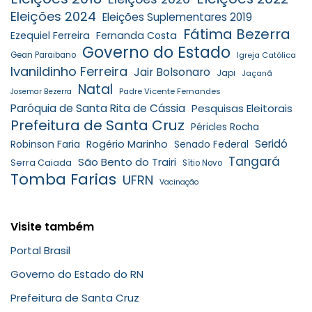
Eleições 2024
Eleições Suplementares 2019
Fátima Bezerra
Ezequiel Ferreira
Fernanda Costa
Governo do Estado
Gean Paraibano
Igreja Católica
Ivanildinho Ferreira
Jair Bolsonaro
Japi
Jaçanã
Natal
Padre Vicente Fernandes
Josemar Bezerra
Paróquia de Santa Rita de Cássia
Pesquisas Eleitorais
Prefeitura de Santa Cruz
Péricles Rocha
Seridó
Robinson Faria
Rogério Marinho
Senado Federal
Tangará
São Bento do Trairi
Serra Caiada
Sítio Novo
Tomba Farias
UFRN
Vacinação
Visite também
Portal Brasil
Governo do Estado do RN
Prefeitura de Santa Cruz