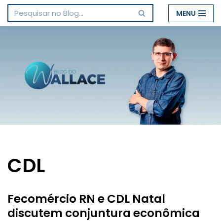
MENU
Pular
para
o
conteúdo
CDL
Fecomércio RN e CDL Natal
discutem conjuntura econômica