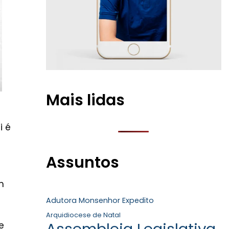
Mais lidas
i é
Assuntos
m
Adutora Monsenhor Expedito
Arquidiocese de Natal
Assembleia Legislativa
e