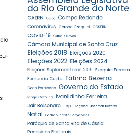
do Rio Grande do Norte
Campo Redondo
CAERN
Caicó
Coronavírus
Coronel Ezequiel
COSERN
COVID-19
Currais Novos
pela
Câmara Municipal de Santa Cruz
Eleições 2018
Eleições 2020
nou-
Eleições 2022
Eleições 2024
Eleições Suplementares 2019
Ezequiel Ferreira
Fátima Bezerra
Fernanda Costa
Governo do Estado
Gean Paraibano
Ivanildinho Ferreira
s
Igreja Católica
Jair Bolsonaro
Japi
Jaçanã
Josemar Bezerra
Natal
Padre Vicente Fernandes
Paróquia de Santa Rita de Cássia
Pesquisas Eleitorais