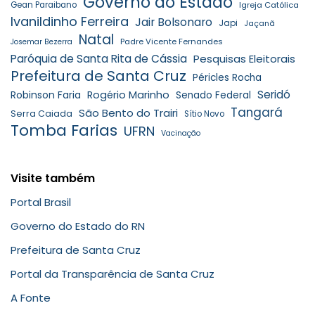
Governo do Estado
Gean Paraibano
Igreja Católica
Ivanildinho Ferreira
Jair Bolsonaro
Japi
Jaçanã
Natal
Padre Vicente Fernandes
Josemar Bezerra
Paróquia de Santa Rita de Cássia
Pesquisas Eleitorais
Prefeitura de Santa Cruz
Péricles Rocha
Seridó
Robinson Faria
Rogério Marinho
Senado Federal
Tangará
São Bento do Trairi
Serra Caiada
Sítio Novo
Tomba Farias
UFRN
Vacinação
Visite também
Portal Brasil
Governo do Estado do RN
Prefeitura de Santa Cruz
Portal da Transparência de Santa Cruz
A Fonte